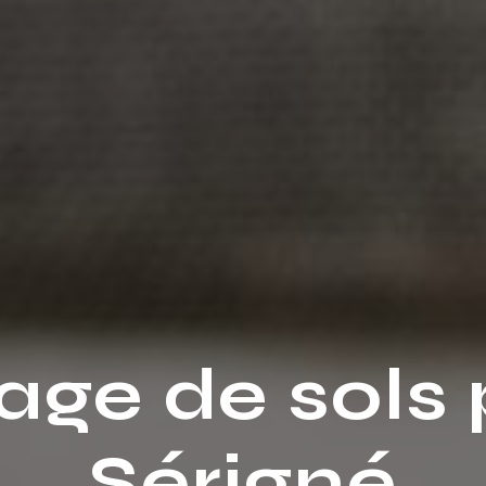
ge de sols 
Sérigné