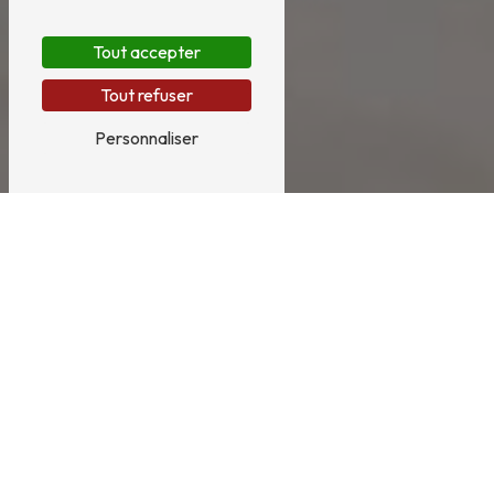
Tout accepter
Tout refuser
Personnaliser
Nettoyage de toiture à
Fontenay-le-Comte
NETTOYAGE DE TOITURE À FONTENAY-LE-
COMTE AVEC SUD VENDÉE PROPRETÉ
Vous recherchez un service de nettoyage de toiture
de qualité à Fontenay-le-Comte ? Faites appel à
Sud Vendée Propreté, votre expert en entretien et