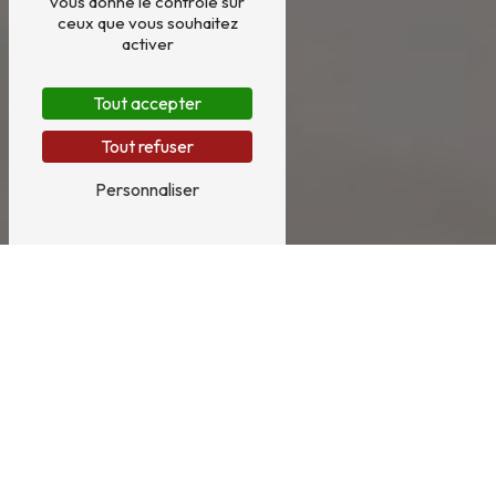
vous donne le contrôle sur
ceux que vous souhaitez
activer
Tout accepter
Tout refuser
Personnaliser
Entreprise de nettoyage près
de Benet
ENTREPRISE DE NETTOYAGE À BENET : SUD
VENDÉE PROPRETÉ
Si vous êtes à la recherche d'une entreprise de