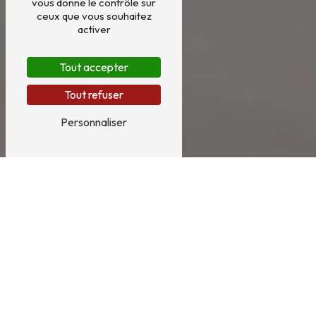
vous donne le contrôle sur
ceux que vous souhaitez
activer
Tout accepter
Tout refuser
Personnaliser
Entreprise de nettoyage près
de Pouzauges
ENTREPRISE DE NETTOYAGE À POUZAUGES
Vous recherchez une entreprise de nettoyage
professionnelle à Pouzauges ? Sud Vendée